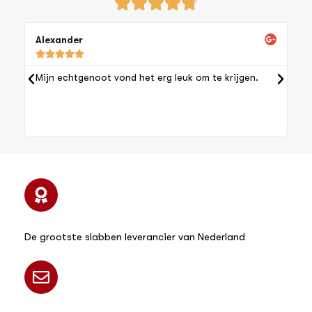





Alexander
J





Mijn echtgenoot vond het erg leuk om te krijgen.
Z
p
De grootste slabben leverancier van Nederland