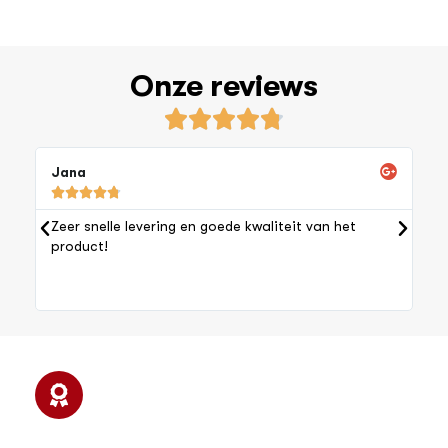
Onze reviews





Jana
H





D
g
Zeer snelle levering en goede kwaliteit van het
w
product!
m
e